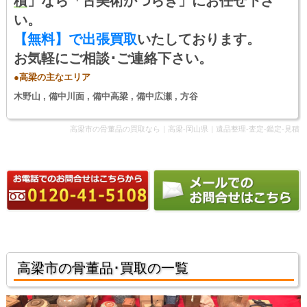
積
」なら「古美術かつらぎ」にお任せ下さ
い。
【無料】で出張買取
いたしております。
お気軽にご相談･ご連絡下さい。
●高梁の主なエリア
木野山 , 備中川面 , 備中高梁 , 備中広瀬 , 方谷
高梁市の骨董品の買取なら｜高梁-岡山県｜遺品整理-査定-鑑定-見積
高梁市の骨董品･買取の一覧