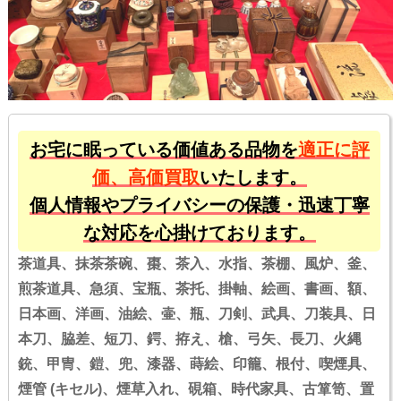
お宅に眠っている価値ある品物を
適正に評
価、高価買取
いたします。
個人情報やプライバシーの保護・迅速丁寧
な対応を心掛けております。
茶道具、抹茶茶碗、棗、茶入、水指、茶棚、風炉、釜、
煎茶道具、急須、宝瓶、茶托、掛軸、絵画、書画、額、
日本画、洋画、油絵、壷、瓶、刀剣、武具、刀装具、日
本刀、脇差、短刀、鍔、拵え、槍、弓矢、長刀、火縄
銃、甲冑、鎧、兜、漆器、蒔絵、印籠、根付、喫煙具、
煙管 (キセル)、煙草入れ、硯箱、時代家具、古箪笥、置