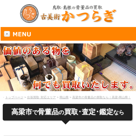
･
トップページ
出張買取･対応エリア
岡山県
高梁市の骨董品の買取なら｜高梁-岡山県｜
遺品整理-査定-鑑定-見積
高梁市
骨董品
買取･査定･鑑定
で
の
なら