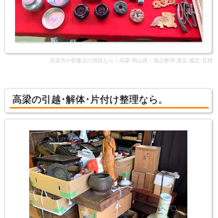
高梁市の骨董品の買取なら｜高梁-岡山県｜遺品整理-査定-鑑定-見積
高梁の引越･解体･片付け整理なら。